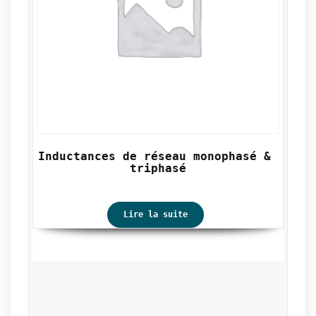
Inductances de réseau monophasé & 
Auto
triphasé
Lire la suite