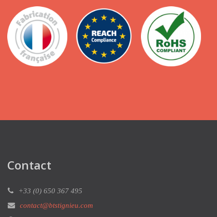
Contact
+33 (0) 650 367 495
contact@btstignieu.com